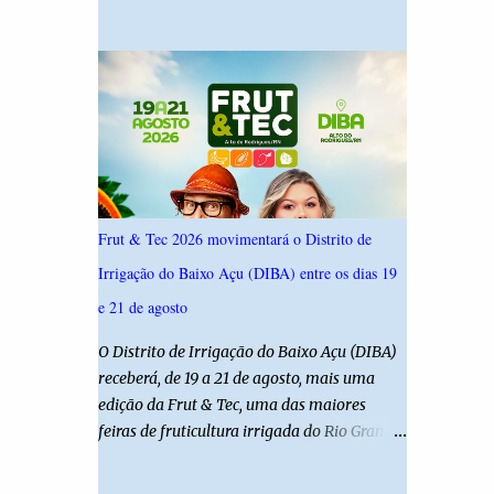
19,4%. Seguido por Allyson Bezerra com
criança é filha de um policial militar. PM
18,5%, Cadu Xavier com 10,7%. Branco/nulo
reforça alerta sobre álcool e direção Em
somaram 6,4% e outros 43,8% não
nota, a Polícia Militar manifestou
souberam responder. A pesquisa IPSsensus
solidariedade à vítima e aos familiares e
ouviu 1.500 eleitores em todas as regiões do
destacou q...
Rio Grande do Norte entre os dias 18 e 22 de
junho de 2026. O levantamento possui
margem de erro de 2,5 pontos percentuais e
nível de confiança de 95%. Registro no TSE:
Frut & Tec 2026 movimentará o Distrito de
RN-09520/2026
Irrigação do Baixo Açu (DIBA) entre os dias 19
e 21 de agosto
O Distrito de Irrigação do Baixo Açu (DIBA)
receberá, de 19 a 21 de agosto, mais uma
edição da Frut & Tec, uma das maiores
feiras de fruticultura irrigada do Rio Grande
do Norte. A programação reunirá
produtores, empresários, pesquisadores,