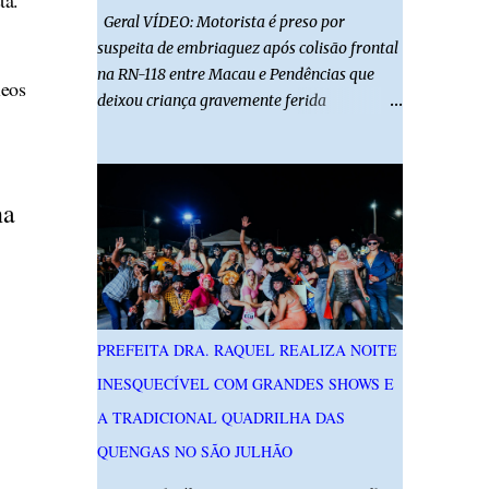
ta.
Geral VÍDEO: Motorista é preso por
suspeita de embriaguez após colisão frontal
na RN-118 entre Macau e Pendências que
leos
deixou criança gravemente ferida
01/08/2026 14h52 Imagens: Via Certa Natal
Foto: Reprodução Um motorista foi preso
em flagrante por suspeita de dirigir
embriagado após um acidente que deixou
na
uma criança de 11 anos gravemente ferida
na manhã deste sábado (1º), na RN-118,
entre Macau e Pendências. Segundo a Polícia
Militar, dois carros que seguiam em sentidos
opostos bateram de frente. Um dos
PREFEITA DRA. RAQUEL REALIZA NOITE
condutores apresentava sinais de
INESQUECÍVEL COM GRANDES SHOWS E
embriaguez, foi levado ao Hospital Regional
Tarcísio Maia, em Mossoró, e autuado em
A TRADICIONAL QUADRILHA DAS
flagrante. O exame pericial para confirmar a
QUENGAS NO SÃO JULHÃO
presença de álcool no organismo está em