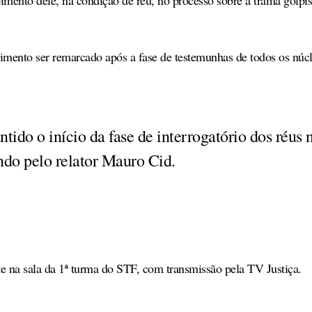
imento dele, na condição de réu, no processo sobre a trama golpis
imento ser remarcado após a fase de testemunhas de todos os núc
ido o início da fase de interrogatório dos réus 
ndo pelo relator Mauro Cid.
e na sala da 1ª turma do STF, com transmissão pela TV Justiça.