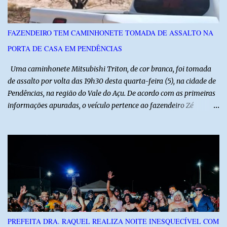
reforça a importância do Distrito de Irrigação do Baixo Açu como
referência na fruticultura irrigada, promovendo conhecimento,
inovação e oportunidades para o desenvolvimento do agronegócio
FAZENDEIRO TEM CAMINHONETE TOMADA DE ASSALTO NA
potiguar. @associacaodiba
PORTA DE CASA EM PENDÊNCIAS
Uma caminhonete Mitsubishi Triton, de cor branca, foi tomada
de assalto por volta das 19h30 desta quarta-feira (5), na cidade de
Pendências, na região do Vale do Açu. De acordo com as primeiras
informações apuradas, o veículo pertence ao fazendeiro Zé
Dequias. A vítima teria sido surpreendida por dois homens
armados, que chegaram ao local em uma motocicleta e
anunciaram o assalto no momento em que ela estava em frente à
residência, no Centro da cidade. Ainda conforme relatos de
testemunhas, os suspeitos utilizavam roupas semelhantes a
uniformes de empresa, o que pode ter ajudado a não despertar
suspeitas antes da abordagem. Após a ação criminosa, a dupla
fugiu levando a caminhonete em direção ainda desconhecida. A
Polícia Militar foi acionada logo após o crime e realiza diligências
PREFEITA DRA. RAQUEL REALIZA NOITE INESQUECÍVEL COM
na região na tentativa de localizar o veículo e identificar os