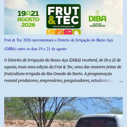
possui margem de erro de 2,5 pontos percentuais e nível de
confiança de 95%. Registro no TSE: RN-09520/2026
Frut & Tec 2026 movimentará o Distrito de Irrigação do Baixo Açu
(DIBA) entre os dias 19 e 21 de agosto
O Distrito de Irrigação do Baixo Açu (DIBA) receberá, de 19 a 21 de
agosto, mais uma edição da Frut & Tec, uma das maiores feiras de
fruticultura irrigada do Rio Grande do Norte. A programação
reunirá produtores, empresários, pesquisadores, estudantes e
profissionais do agronegócio, com palestras de especialistas,
visitas técnicas a campo e uma ampla exposição de empresas,
instituições e tecnologias voltadas ao setor. Além das atividades
técnicas, a feira contará com programação cultural. No dia 20 de
agosto, o público poderá prestigiar o show de humor com Mução,
seguido de apresentação musical de Vê Barreto. A Frut & Tec