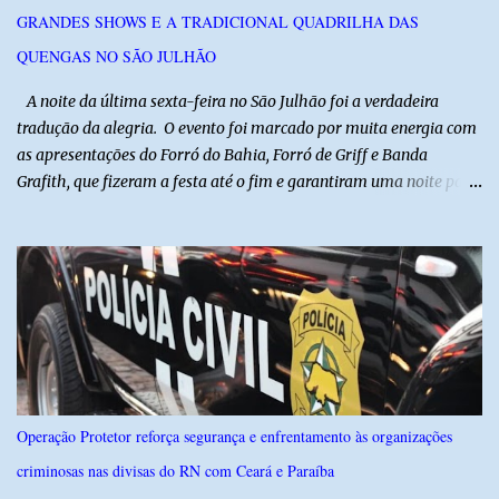
GRANDES SHOWS E A TRADICIONAL QUADRILHA DAS
autores do assalto. Qualquer informação que possa ajudar na
localização da caminhonete ou na identificação dos suspeitos pode
QUENGAS NO SÃO JULHÃO
ser repassad...
​ A noite da última sexta-feira no São Julhão foi a verdadeira
tradução da alegria. O evento foi marcado por muita energia com
as apresentações do Forró do Bahia, Forró de Griff e Banda
Grafith, que fizeram a festa até o fim e garantiram uma noite para
ficar na memória de todos. ​E foi com a irreverência que só o São
Julhão tem que a festa ganhou um brilho ainda mais especial. A
tradicional Quadrilha das Quengas tomou conta das ruas do Alto
com muita criatividade, alegria e irreverência, levando o público a
acompanhar cada passo desse grande cortejo que já faz parte da
identidade da festa. Entre risos, tradição e muita animação, a
Quadrilha das Quengas mostrou mais uma vez que cultura
popular também é feita de diversão e de um povo que sabe
celebrar suas raízes. ​O sucesso desta edição reforça o compromisso
Operação Protetor reforça segurança e enfrentamento às organizações
da administração da Prefeita Dra. Raquel com o resgate e a
criminosas nas divisas do RN com Ceará e Paraíba
valorização das tradições, unindo grandes atrações musicais e