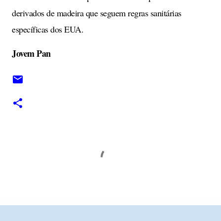
derivados de madeira que seguem regras sanitárias
específicas dos EUA.
Jovem Pan
C
o
m
e
n
t