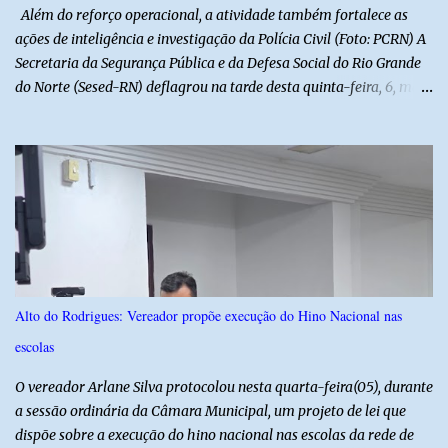
manifestações populares em uma festa segura, org...
Além do reforço operacional, a atividade também fortalece as
ações de inteligência e investigação da Polícia Civil (Foto: PCRN) A
Secretaria da Segurança Pública e da Defesa Social do Rio Grande
do Norte (Sesed-RN) deflagrou na tarde desta quinta-feira, 6, mais
uma atividade da Operação P.R.O.T.E.T.O.R. (ou Operação Protetor)
– Divisas e Fronteiras, ação integrada voltada ao fortalecimento
da segurança pública para o enfrentamento de organizações
criminosas nos municípios localizados nas divisas do Rio Grande
do Norte com os estados do Ceará e da Paraíba. A mobilização,
com concentração e saída de equipes policiais, ocorreu às 16h, no
município de Baraúna, no Oeste potiguar. A operação reúne
efetivos da Polícia Militar do Rio Grande do Norte, da Polícia Civil
do Rio Grande do Norte e da Polícia Militar do Ceará, reforçando a
Alto do Rodrigues: Vereador propõe execução do Hino Nacional nas
atuação integrada entre as forças de segurança e intensificando o
escolas
combate à criminalidade nas áreas de fronteira interestadual. As
ações também contemplam os...
O vereador Arlane Silva protocolou nesta quarta-feira(05), durante
a sessão ordinária da Câmara Municipal, um projeto de lei que
dispõe sobre a execução do hino nacional nas escolas da rede de