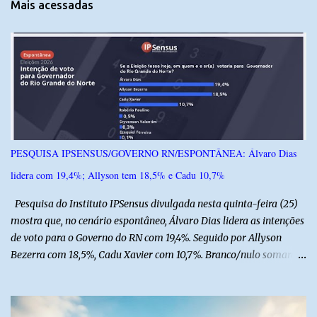
Mais acessadas
á
r
i
o
s
PESQUISA IPSENSUS/GOVERNO RN/ESPONTÂNEA: Álvaro Dias
lidera com 19,4%; Allyson tem 18,5% e Cadu 10,7%
Pesquisa do Instituto IPSensus divulgada nesta quinta-feira (25)
mostra que, no cenário espontâneo, Álvaro Dias lidera as intenções
de voto para o Governo do RN com 19,4%. Seguido por Allyson
Bezerra com 18,5%, Cadu Xavier com 10,7%. Branco/nulo somaram
6,4% e outros 43,8% não souberam responder. A pesquisa
IPSsensus ouviu 1.500 eleitores em todas as regiões do Rio Grande
do Norte entre os dias 18 e 22 de junho de 2026. O levantamento