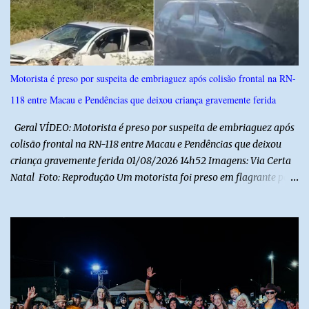
o
s
Motorista é preso por suspeita de embriaguez após colisão frontal na RN-
118 entre Macau e Pendências que deixou criança gravemente ferida
Geral VÍDEO: Motorista é preso por suspeita de embriaguez após
colisão frontal na RN-118 entre Macau e Pendências que deixou
criança gravemente ferida 01/08/2026 14h52 Imagens: Via Certa
Natal Foto: Reprodução Um motorista foi preso em flagrante por
suspeita de dirigir embriagado após um acidente que deixou uma
criança de 11 anos gravemente ferida na manhã deste sábado (1º),
na RN-118, entre Macau e Pendências. Segundo a Polícia Militar,
dois carros que seguiam em sentidos opostos bateram de frente.
Um dos condutores apresentava sinais de embriaguez, foi levado
ao Hospital Regional Tarcísio Maia, em Mossoró, e autuado em
flagrante. O exame pericial para confirmar a presença de álcool no