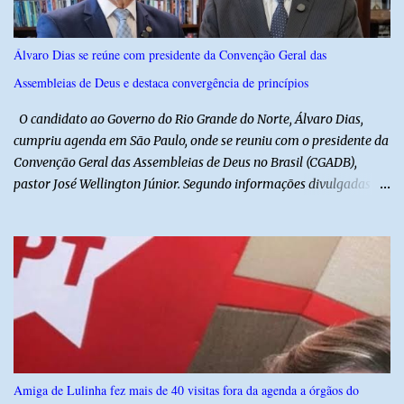
fugiu levando a caminhonete em direção ainda desconhecida. A
Polícia Militar foi acionada logo após o crime e realiza diligências
Álvaro Dias se reúne com presidente da Convenção Geral das
na região na tentativa de localizar o veículo e identificar os
Assembleias de Deus e destaca convergência de princípios
autores do assalto. Qualquer informação que possa ajudar na
localização da caminhonete ou na identificação dos suspeitos pode
O candidato ao Governo do Rio Grande do Norte, Álvaro Dias,
ser repassad...
cumpriu agenda em São Paulo, onde se reuniu com o presidente da
Convenção Geral das Assembleias de Deus no Brasil (CGADB),
pastor José Wellington Júnior. Segundo informações divulgadas
pela campanha, o encontro foi marcado por uma conversa sobre
princípios cristãos, valores familiares e os desafios do cenário
político nacional e estadual. De acordo com a campanha de Álvaro
Dias, o pastor José Wellington Júnior manifestou apoio à
candidatura e ressaltou a importância da participação dos cristãos
no processo democrático, defendendo a valorização de princípios
como a defesa da família, o combate à corrupção, o
enfrentamento às drogas e a proteção da vida. Ainda segundo a
campanha, o líder religioso afirmou que levará sua orientação às
Amiga de Lulinha fez mais de 40 visitas fora da agenda a órgãos do
lideranças da Assembleia de Deus no Rio Grande do Norte. A