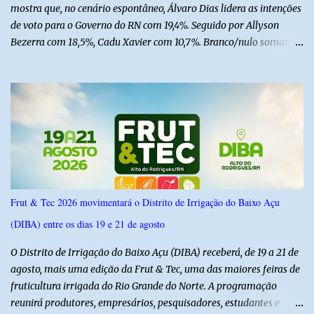
mostra que, no cenário espontâneo, Álvaro Dias lidera as intenções
de voto para o Governo do RN com 19,4%. Seguido por Allyson
Bezerra com 18,5%, Cadu Xavier com 10,7%. Branco/nulo somaram
6,4% e outros 43,8% não souberam responder. A pesquisa
IPSsensus ouviu 1.500 eleitores em todas as regiões do Rio Grande
do Norte entre os dias 18 e 22 de junho de 2026. O levantamento
possui margem de erro de 2,5 pontos percentuais e nível de
confiança de 95%. Registro no TSE: RN-09520/2026
Frut & Tec 2026 movimentará o Distrito de Irrigação do Baixo Açu
(DIBA) entre os dias 19 e 21 de agosto
O Distrito de Irrigação do Baixo Açu (DIBA) receberá, de 19 a 21 de
agosto, mais uma edição da Frut & Tec, uma das maiores feiras de
fruticultura irrigada do Rio Grande do Norte. A programação
reunirá produtores, empresários, pesquisadores, estudantes e