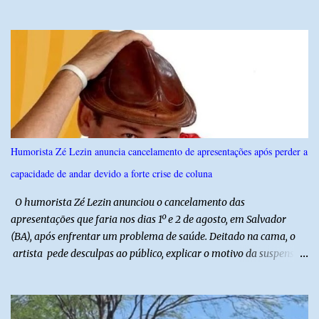
profissionais do agronegócio, com palestras de especialistas,
visitas técnicas a campo e uma ampla exposição de empresas,
instituições e tecnologias voltadas ao setor. Além das atividades
técnicas, a feira contará com programação cultural. No dia 20 de
agosto, o público poderá prestigiar o show de humor com Mução,
seguido de apresentação musical de Vê Barreto. A Frut & Tec
reforça a importância do Distrito de Irrigação do Baixo Açu como
referência na fruticultura irrigada, promovendo conhecimento,
inovação e oportunidades para o desenvolvimento do agronegócio
Humorista Zé Lezin anuncia cancelamento de apresentações após perder a
potiguar. @associacaodiba
capacidade de andar devido a forte crise de coluna
O humorista Zé Lezin anunciou o cancelamento das
apresentações que faria nos dias 1º e 2 de agosto, em Salvador
(BA), após enfrentar um problema de saúde. Deitado na cama, o
artista pede desculpas ao público, explicar o motivo da suspensão
dos espetáculos e agradece pela compreensão. Segundo Zé Lezin,
uma forte crise na coluna comprometeu sua mobilidade e tornou
impossível viajar e subir ao palco. O comediante contou que