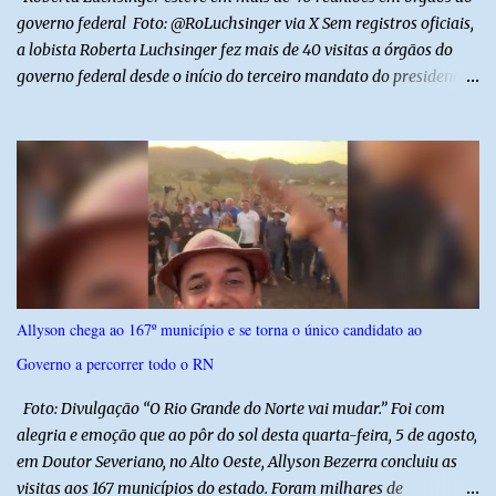
governo federal Foto: @RoLuchsinger via X Sem registros oficiais,
a lobista Roberta Luchsinger fez mais de 40 visitas a órgãos do
governo federal desde o início do terceiro mandato do presidente
Luiz Inácio Lula da Silva, em janeiro de 2023. Por lei, reuniões com
autoridades precisam ser informadas nas agendas dos agentes
públicos que participam dos encontros. Em duas oportunidades, a
lobista esteve no Palácio do Planalto e no gabinete do ministro do
Desenvolvimento Social, Wellington Dias, acompanhada do então
sócio de Lulinha. Os encontros não foram registrados nas agendas
oficiais. Fábio Luís é alvo de inquérito aberto nesta quinta-feira,
30, a pedido da PF, que apura se ele utilizou a influência do pai
para defender interesses empresariais com a administração
Allyson chega ao 167º município e se torna o único candidato ao
pública. Segundo a Polícia Federal, a atuação dele contou com a
Governo a percorrer todo o RN
ajuda de Luchsinger e se concentrou no Ministério da Saúde e no
gabinete da Presidência....
Foto: Divulgação “O Rio Grande do Norte vai mudar.” Foi com
alegria e emoção que ao pôr do sol desta quarta-feira, 5 de agosto,
em Doutor Severiano, no Alto Oeste, Allyson Bezerra concluiu as
visitas aos 167 municípios do estado. Foram milhares de