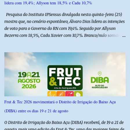
lidera com 19,4%; Allyson tem 18,5% e Cadu 10,7%
Pesquisa do Instituto IPSensus divulgada nesta quinta-feira (25)
mostra que, no cenário espontâneo, Álvaro Dias lidera as intenções
de voto para o Governo do RN com 19,4%. Seguido por Allyson
Bezerra com 18,5%, Cadu Xavier com 10,7%. Branco/nulo somaram
6,4% e outros 43,8% não souberam responder. A pesquisa
IPSsensus ouviu 1.500 eleitores em todas as regiões do Rio Grande
do Norte entre os dias 18 e 22 de junho de 2026. O levantamento
possui margem de erro de 2,5 pontos percentuais e nível de
confiança de 95%. Registro no TSE: RN-09520/2026
Frut & Tec 2026 movimentará o Distrito de Irrigação do Baixo Açu
(DIBA) entre os dias 19 e 21 de agosto
O Distrito de Irrigação do Baixo Açu (DIBA) receberá, de 19 a 21 de
agosto, mais uma edição da Frut & Tec, uma das maiores feiras de