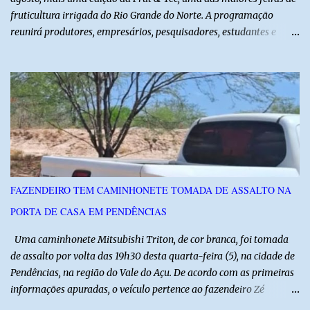
fruticultura irrigada do Rio Grande do Norte. A programação
reunirá produtores, empresários, pesquisadores, estudantes e
profissionais do agronegócio, com palestras de especialistas,
visitas técnicas a campo e uma ampla exposição de empresas,
instituições e tecnologias voltadas ao setor. Além das atividades
técnicas, a feira contará com programação cultural. No dia 20 de
agosto, o público poderá prestigiar o show de humor com Mução,
seguido de apresentação musical de Vê Barreto. A Frut & Tec
reforça a importância do Distrito de Irrigação do Baixo Açu como
referência na fruticultura irrigada, promovendo conhecimento,
inovação e oportunidades para o desenvolvimento do agronegócio
FAZENDEIRO TEM CAMINHONETE TOMADA DE ASSALTO NA
potiguar. @associacaodiba
PORTA DE CASA EM PENDÊNCIAS
Uma caminhonete Mitsubishi Triton, de cor branca, foi tomada
de assalto por volta das 19h30 desta quarta-feira (5), na cidade de
Pendências, na região do Vale do Açu. De acordo com as primeiras
informações apuradas, o veículo pertence ao fazendeiro Zé
Dequias. A vítima teria sido surpreendida por dois homens