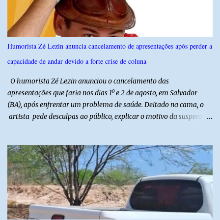
seguido de apresentação musical de Vê Barreto. A Frut & Tec
reforça a importância do Distrito de Irrigação do Baixo Açu como
referência na fruticultura irrigada, promovendo conhecimento,
inovação e oportunidades para o desenvolvimento do agronegócio
Humorista Zé Lezin anuncia cancelamento de apresentações após perder a
potiguar. @associacaodiba
capacidade de andar devido a forte crise de coluna
O humorista Zé Lezin anunciou o cancelamento das
apresentações que faria nos dias 1º e 2 de agosto, em Salvador
(BA), após enfrentar um problema de saúde. Deitado na cama, o
artista pede desculpas ao público, explicar o motivo da suspensão
dos espetáculos e agradece pela compreensão. Segundo Zé Lezin,
uma forte crise na coluna comprometeu sua mobilidade e tornou
impossível viajar e subir ao palco. O comediante contou que
precisou ser levado a um hospital depois de perder a capacidade
de andar normalmente. “Eu não estou conseguindo nem me
levantar direito da cama. É um processo muito dolorido”, relatou o
humorista. Durante o atendimento médico, o humorista foi
diagnosticado com “bico de papagaio” na região da coluna. De