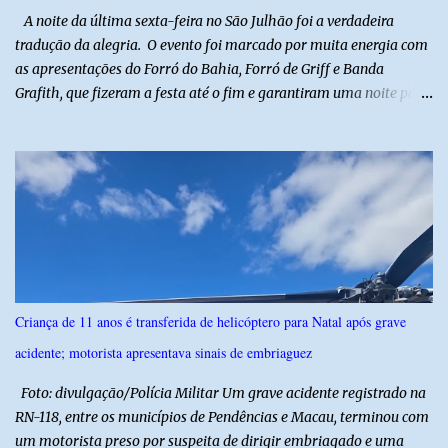
​ A noite da última sexta-feira no São Julhão foi a verdadeira
tradução da alegria. O evento foi marcado por muita energia com
as apresentações do Forró do Bahia, Forró de Griff e Banda
Grafith, que fizeram a festa até o fim e garantiram uma noite para
ficar na memória de todos. ​E foi com a irreverência que só o São
Julhão tem que a festa ganhou um brilho ainda mais especial. A
tradicional Quadrilha das Quengas tomou conta das ruas do Alto
com muita criatividade, alegria e irreverência, levando o público a
acompanhar cada passo desse grande cortejo que já faz parte da
identidade da festa. Entre risos, tradição e muita animação, a
Quadrilha das Quengas mostrou mais uma vez que cultura
popular também é feita de diversão e de um povo que sabe
celebrar suas raízes. ​O sucesso desta edição reforça o compromisso
Criança de 11 anos é transferida de helicóptero para Natal após grave
da administração da Prefeita Dra. Raquel com o resgate e a
acidente; motorista apresentava sinais de embriaguez
valorização das tradições, unindo grandes atrações musicais e
manifestações populares em uma festa segura, org...
Foto: divulgação/Polícia Militar Um grave acidente registrado na
RN-118, entre os municípios de Pendências e Macau, terminou com
um motorista preso por suspeita de dirigir embriagado e uma