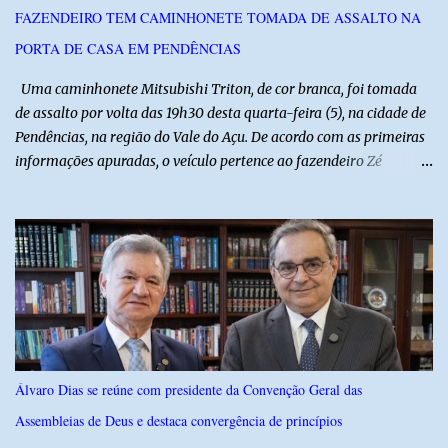
acordo com ele, os laudos médicos já foram encaminhados à
FAZENDEIRO TEM CAMINHONETE TOMADA DE ASSALTO NA
equipe responsável, que acompanha o tratamento. Zé Lezin
PORTA DE CASA EM PENDÊNCIAS
afirmou ainda que está passando por um tratamento intenso, com
aplicação de injeções, terapia, repouso e uso de medicamentos. Ele
Uma caminhonete Mitsubishi Triton, de cor branca, foi tomada
revelou ...
de assalto por volta das 19h30 desta quarta-feira (5), na cidade de
Pendências, na região do Vale do Açu. De acordo com as primeiras
informações apuradas, o veículo pertence ao fazendeiro Zé
Dequias. A vítima teria sido surpreendida por dois homens
armados, que chegaram ao local em uma motocicleta e
anunciaram o assalto no momento em que ela estava em frente à
residência, no Centro da cidade. Ainda conforme relatos de
testemunhas, os suspeitos utilizavam roupas semelhantes a
uniformes de empresa, o que pode ter ajudado a não despertar
suspeitas antes da abordagem. Após a ação criminosa, a dupla
fugiu levando a caminhonete em direção ainda desconhecida. A
Polícia Militar foi acionada logo após o crime e realiza diligências
Álvaro Dias se reúne com presidente da Convenção Geral das
na região na tentativa de localizar o veículo e identificar os
Assembleias de Deus e destaca convergência de princípios
autores do assalto. Qualquer informação que possa ajudar na