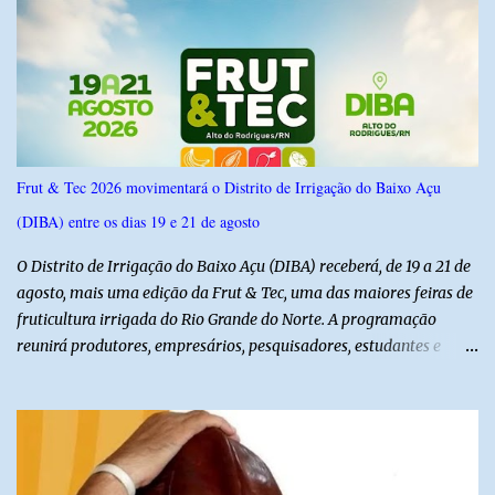
do Norte entre os dias 18 e 22 de junho de 2026. O levantamento
possui margem de erro de 2,5 pontos percentuais e nível de
confiança de 95%. Registro no TSE: RN-09520/2026
Frut & Tec 2026 movimentará o Distrito de Irrigação do Baixo Açu
(DIBA) entre os dias 19 e 21 de agosto
O Distrito de Irrigação do Baixo Açu (DIBA) receberá, de 19 a 21 de
agosto, mais uma edição da Frut & Tec, uma das maiores feiras de
fruticultura irrigada do Rio Grande do Norte. A programação
reunirá produtores, empresários, pesquisadores, estudantes e
profissionais do agronegócio, com palestras de especialistas,
visitas técnicas a campo e uma ampla exposição de empresas,
instituições e tecnologias voltadas ao setor. Além das atividades
técnicas, a feira contará com programação cultural. No dia 20 de
agosto, o público poderá prestigiar o show de humor com Mução,