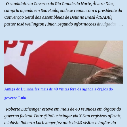
localização da caminhonete ou na identificação dos suspeitos pode
O candidato ao Governo do Rio Grande do Norte, Álvaro Dias,
ser repassad...
cumpriu agenda em São Paulo, onde se reuniu com o presidente da
Convenção Geral das Assembleias de Deus no Brasil (CGADB),
pastor José Wellington Júnior. Segundo informações divulgadas
pela campanha, o encontro foi marcado por uma conversa sobre
princípios cristãos, valores familiares e os desafios do cenário
político nacional e estadual. De acordo com a campanha de Álvaro
Dias, o pastor José Wellington Júnior manifestou apoio à
candidatura e ressaltou a importância da participação dos cristãos
no processo democrático, defendendo a valorização de princípios
como a defesa da família, o combate à corrupção, o
enfrentamento às drogas e a proteção da vida. Ainda segundo a
campanha, o líder religioso afirmou que levará sua orientação às
Amiga de Lulinha fez mais de 40 visitas fora da agenda a órgãos do
lideranças da Assembleia de Deus no Rio Grande do Norte. A
governo Lula
Assembleia de Deus possui uma das maiores estruturas religiosas
do estado, com cerca de 1.600 igrejas distribuídas pelos municípios
Roberta Luchsinger esteve em mais de 40 reuniões em órgãos do
p...
governo federal Foto: @RoLuchsinger via X Sem registros oficiais,
a lobista Roberta Luchsinger fez mais de 40 visitas a órgãos do