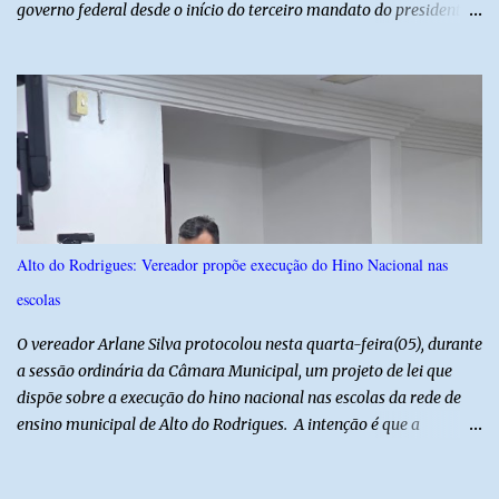
governo federal desde o início do terceiro mandato do presidente
Luiz Inácio Lula da Silva, em janeiro de 2023. Por lei, reuniões com
autoridades precisam ser informadas nas agendas dos agentes
públicos que participam dos encontros. Em duas oportunidades, a
lobista esteve no Palácio do Planalto e no gabinete do ministro do
Desenvolvimento Social, Wellington Dias, acompanhada do então
sócio de Lulinha. Os encontros não foram registrados nas agendas
oficiais. Fábio Luís é alvo de inquérito aberto nesta quinta-feira,
30, a pedido da PF, que apura se ele utilizou a influência do pai
para defender interesses empresariais com a administração
Alto do Rodrigues: Vereador propõe execução do Hino Nacional nas
pública. Segundo a Polícia Federal, a atuação dele contou com a
escolas
ajuda de Luchsinger e se concentrou no Ministério da Saúde e no
gabinete da Presidência....
O vereador Arlane Silva protocolou nesta quarta-feira(05), durante
a sessão ordinária da Câmara Municipal, um projeto de lei que
dispõe sobre a execução do hino nacional nas escolas da rede de
ensino municipal de Alto do Rodrigues. A intenção é que a
execução do hino nas escolas seja como instrumento de
fortalecimento da educação cívica, do respeito aos símbolos