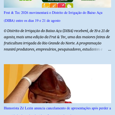
Frut & Tec 2026 movimentará o Distrito de Irrigação do Baixo Açu
(DIBA) entre os dias 19 e 21 de agosto
O Distrito de Irrigação do Baixo Açu (DIBA) receberá, de 19 a 21 de
agosto, mais uma edição da Frut & Tec, uma das maiores feiras de
fruticultura irrigada do Rio Grande do Norte. A programação
reunirá produtores, empresários, pesquisadores, estudantes e
profissionais do agronegócio, com palestras de especialistas,
visitas técnicas a campo e uma ampla exposição de empresas,
instituições e tecnologias voltadas ao setor. Além das atividades
técnicas, a feira contará com programação cultural. No dia 20 de
agosto, o público poderá prestigiar o show de humor com Mução,
seguido de apresentação musical de Vê Barreto. A Frut & Tec
reforça a importância do Distrito de Irrigação do Baixo Açu como
referência na fruticultura irrigada, promovendo conhecimento,
inovação e oportunidades para o desenvolvimento do agronegócio
Humorista Zé Lezin anuncia cancelamento de apresentações após perder a
potiguar. @associacaodiba