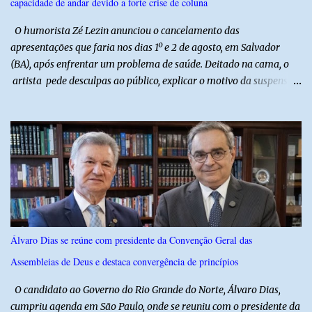
capacidade de andar devido a forte crise de coluna
O humorista Zé Lezin anunciou o cancelamento das
apresentações que faria nos dias 1º e 2 de agosto, em Salvador
(BA), após enfrentar um problema de saúde. Deitado na cama, o
artista pede desculpas ao público, explicar o motivo da suspensão
dos espetáculos e agradece pela compreensão. Segundo Zé Lezin,
uma forte crise na coluna comprometeu sua mobilidade e tornou
impossível viajar e subir ao palco. O comediante contou que
precisou ser levado a um hospital depois de perder a capacidade
de andar normalmente. “Eu não estou conseguindo nem me
levantar direito da cama. É um processo muito dolorido”, relatou o
humorista. Durante o atendimento médico, o humorista foi
diagnosticado com “bico de papagaio” na região da coluna. De
acordo com ele, os laudos médicos já foram encaminhados à
Álvaro Dias se reúne com presidente da Convenção Geral das
equipe responsável, que acompanha o tratamento. Zé Lezin
Assembleias de Deus e destaca convergência de princípios
afirmou ainda que está passando por um tratamento intenso, com
aplicação de injeções, terapia, repouso e uso de medicamentos. Ele
O candidato ao Governo do Rio Grande do Norte, Álvaro Dias,
revelou ...
cumpriu agenda em São Paulo, onde se reuniu com o presidente da