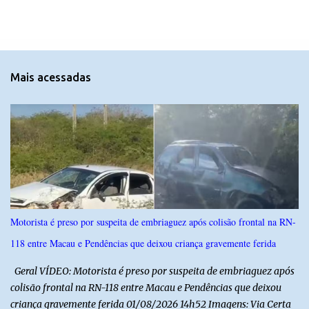
m
e
n
t
Mais acessadas
á
r
i
o
s
Motorista é preso por suspeita de embriaguez após colisão frontal na RN-
118 entre Macau e Pendências que deixou criança gravemente ferida
Geral VÍDEO: Motorista é preso por suspeita de embriaguez após
colisão frontal na RN-118 entre Macau e Pendências que deixou
criança gravemente ferida 01/08/2026 14h52 Imagens: Via Certa