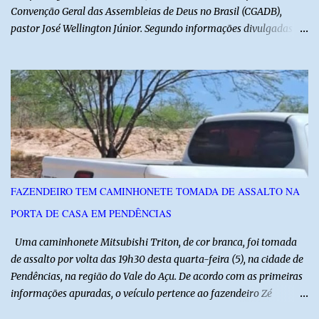
Convenção Geral das Assembleias de Deus no Brasil (CGADB),
pastor José Wellington Júnior. Segundo informações divulgadas
pela campanha, o encontro foi marcado por uma conversa sobre
princípios cristãos, valores familiares e os desafios do cenário
político nacional e estadual. De acordo com a campanha de Álvaro
Dias, o pastor José Wellington Júnior manifestou apoio à
candidatura e ressaltou a importância da participação dos cristãos
no processo democrático, defendendo a valorização de princípios
como a defesa da família, o combate à corrupção, o
enfrentamento às drogas e a proteção da vida. Ainda segundo a
campanha, o líder religioso afirmou que levará sua orientação às
FAZENDEIRO TEM CAMINHONETE TOMADA DE ASSALTO NA
lideranças da Assembleia de Deus no Rio Grande do Norte. A
PORTA DE CASA EM PENDÊNCIAS
Assembleia de Deus possui uma das maiores estruturas religiosas
do estado, com cerca de 1.600 igrejas distribuídas pelos municípios
Uma caminhonete Mitsubishi Triton, de cor branca, foi tomada
p...
de assalto por volta das 19h30 desta quarta-feira (5), na cidade de
Pendências, na região do Vale do Açu. De acordo com as primeiras
informações apuradas, o veículo pertence ao fazendeiro Zé
Dequias. A vítima teria sido surpreendida por dois homens