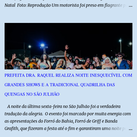
Natal Foto: Reprodução Um motorista foi preso em flagrante por
suspeita de dirigir embriagado após um acidente que deixou uma
criança de 11 anos gravemente ferida na manhã deste sábado (1º),
na RN-118, entre Macau e Pendências. Segundo a Polícia Militar,
dois carros que seguiam em sentidos opostos bateram de frente.
Um dos condutores apresentava sinais de embriaguez, foi levado
ao Hospital Regional Tarcísio Maia, em Mossoró, e autuado em
flagrante. O exame pericial para confirmar a presença de álcool no
organismo está em andamento. No outro veículo estavam
funcionários da Caern que seguiam para uma partida de futebol. O
PREFEITA DRA. RAQUEL REALIZA NOITE INESQUECÍVEL COM
motorista e uma mulher sofreram ferimentos leves. A criança, que
GRANDES SHOWS E A TRADICIONAL QUADRILHA DAS
estava no carro com o grupo, ficou gravemente ferida, precisou ser
entubada e foi transferida de helicóptero...
QUENGAS NO SÃO JULHÃO
​ A noite da última sexta-feira no São Julhão foi a verdadeira
tradução da alegria. O evento foi marcado por muita energia com
as apresentações do Forró do Bahia, Forró de Griff e Banda
Grafith, que fizeram a festa até o fim e garantiram uma noite para
ficar na memória de todos. ​E foi com a irreverência que só o São