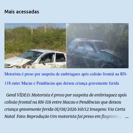
n
t
Mais acessadas
á
r
i
o
s
Motorista é preso por suspeita de embriaguez após colisão frontal na RN-
118 entre Macau e Pendências que deixou criança gravemente ferida
Geral VÍDEO: Motorista é preso por suspeita de embriaguez após
colisão frontal na RN-118 entre Macau e Pendências que deixou
criança gravemente ferida 01/08/2026 14h52 Imagens: Via Certa
Natal Foto: Reprodução Um motorista foi preso em flagrante por
suspeita de dirigir embriagado após um acidente que deixou uma
criança de 11 anos gravemente ferida na manhã deste sábado (1º),