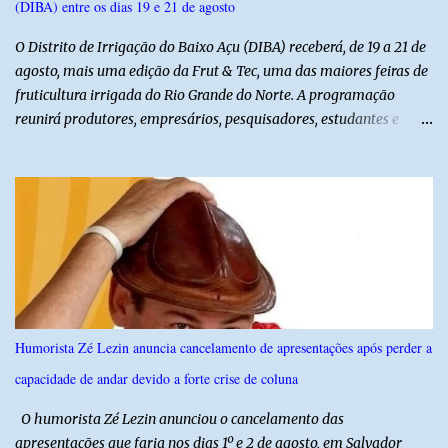
(DIBA) entre os dias 19 e 21 de agosto
O Distrito de Irrigação do Baixo Açu (DIBA) receberá, de 19 a 21 de
agosto, mais uma edição da Frut & Tec, uma das maiores feiras de
fruticultura irrigada do Rio Grande do Norte. A programação
reunirá produtores, empresários, pesquisadores, estudantes e
profissionais do agronegócio, com palestras de especialistas,
visitas técnicas a campo e uma ampla exposição de empresas,
instituições e tecnologias voltadas ao setor. Além das atividades
técnicas, a feira contará com programação cultural. No dia 20 de
agosto, o público poderá prestigiar o show de humor com Mução,
seguido de apresentação musical de Vê Barreto. A Frut & Tec
reforça a importância do Distrito de Irrigação do Baixo Açu como
referência na fruticultura irrigada, promovendo conhecimento,
inovação e oportunidades para o desenvolvimento do agronegócio
Humorista Zé Lezin anuncia cancelamento de apresentações após perder a
potiguar. @associacaodiba
capacidade de andar devido a forte crise de coluna
O humorista Zé Lezin anunciou o cancelamento das
apresentações que faria nos dias 1º e 2 de agosto, em Salvador