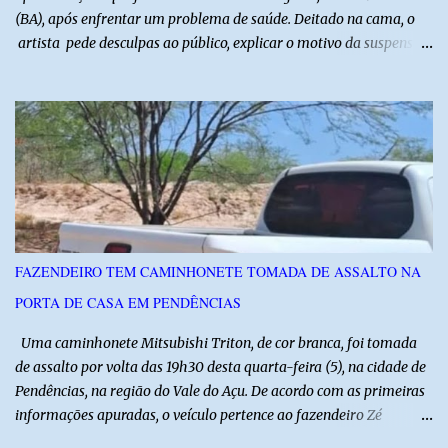
(BA), após enfrentar um problema de saúde. Deitado na cama, o
artista pede desculpas ao público, explicar o motivo da suspensão
dos espetáculos e agradece pela compreensão. Segundo Zé Lezin,
uma forte crise na coluna comprometeu sua mobilidade e tornou
impossível viajar e subir ao palco. O comediante contou que
precisou ser levado a um hospital depois de perder a capacidade
de andar normalmente. “Eu não estou conseguindo nem me
levantar direito da cama. É um processo muito dolorido”, relatou o
humorista. Durante o atendimento médico, o humorista foi
diagnosticado com “bico de papagaio” na região da coluna. De
acordo com ele, os laudos médicos já foram encaminhados à
FAZENDEIRO TEM CAMINHONETE TOMADA DE ASSALTO NA
equipe responsável, que acompanha o tratamento. Zé Lezin
PORTA DE CASA EM PENDÊNCIAS
afirmou ainda que está passando por um tratamento intenso, com
aplicação de injeções, terapia, repouso e uso de medicamentos. Ele
Uma caminhonete Mitsubishi Triton, de cor branca, foi tomada
revelou ...
de assalto por volta das 19h30 desta quarta-feira (5), na cidade de
Pendências, na região do Vale do Açu. De acordo com as primeiras
informações apuradas, o veículo pertence ao fazendeiro Zé
Dequias. A vítima teria sido surpreendida por dois homens