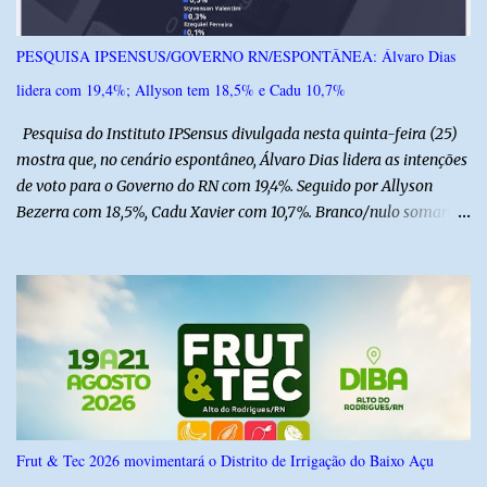
Monsenhor Walfredo Gurgel, em Natal, onde permanece internado
sob cuidados médicos especializados. Segundo informações da
PESQUISA IPSENSUS/GOVERNO RN/ESPONTÂNEA: Álvaro Dias
Polícia Militar, a criança é filha de um policial militar. PM reforça
lidera com 19,4%; Allyson tem 18,5% e Cadu 10,7%
alerta sobre álcool e direção Em nota, a Polícia Militar manifestou
solidariedade à vítima e aos familiares e destacou q...
Pesquisa do Instituto IPSensus divulgada nesta quinta-feira (25)
mostra que, no cenário espontâneo, Álvaro Dias lidera as intenções
de voto para o Governo do RN com 19,4%. Seguido por Allyson
Bezerra com 18,5%, Cadu Xavier com 10,7%. Branco/nulo somaram
6,4% e outros 43,8% não souberam responder. A pesquisa
IPSsensus ouviu 1.500 eleitores em todas as regiões do Rio Grande
do Norte entre os dias 18 e 22 de junho de 2026. O levantamento
possui margem de erro de 2,5 pontos percentuais e nível de
confiança de 95%. Registro no TSE: RN-09520/2026
Frut & Tec 2026 movimentará o Distrito de Irrigação do Baixo Açu