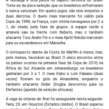
A Noruega é uma pedra no sapato histórica do Brasil.
Trata-se da única seleção que os brasileiros enfrentaram
e nunca venceram. Em quatro jogos, são dois empates e
duas derrotas. O duelo mais marcante foi válido pela
Copa de 1998, na França, com vitória norueguesa por 2 a
1, de virada, pela fase de grupos. A equipe verde e
amarela saiu na frente com Bebeto, mas o também
atacante Tore Andre Flo e o meia Kjetil Rekdal marcaram
para os escandinavos em Marselha.
O retrospecto diante da Costa do Marfim é menor, mas,
pelo menos, favorável ao Brasil. O único encontro entre
os países ocorreu na primeira fase da Copa de 2010, na
África do Sul. Atuando em Johanesburgo, os brasileiros
ganharam por 3 a 1. O meia Elano e Luís Fabiano (duas
vezes) fizeram os gols da Amarelinha, enquanto o
também atacante Didier Drogba descontou para os
Elefantes (apelido da seleção africana).
A vaga às oitavas de final foi assegurada nesta segunda-
feira, 29, em Houston (Estados Unidos). O Brasil superou