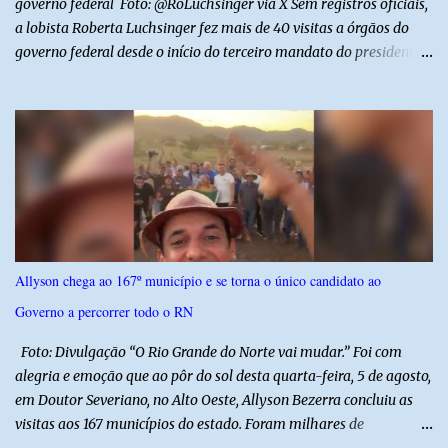
governo federal Foto: @RoLuchsinger via X Sem registros oficiais,
a lobista Roberta Luchsinger fez mais de 40 visitas a órgãos do
governo federal desde o início do terceiro mandato do presidente
Luiz Inácio Lula da Silva, em janeiro de 2023. Por lei, reuniões com
autoridades precisam ser informadas nas agendas dos agentes
públicos que participam dos encontros. Em duas oportunidades, a
lobista esteve no Palácio do Planalto e no gabinete do ministro do
Desenvolvimento Social, Wellington Dias, acompanhada do então
sócio de Lulinha. Os encontros não foram registrados nas agendas
oficiais. Fábio Luís é alvo de inquérito aberto nesta quinta-feira,
30, a pedido da PF, que apura se ele utilizou a influência do pai
para defender interesses empresariais com a administração
Allyson chega ao 167º município e se torna o único candidato ao
pública. Segundo a Polícia Federal, a atuação dele contou com a
Governo a percorrer todo o RN
ajuda de Luchsinger e se concentrou no Ministério da Saúde e no
gabinete da Presidência....
Foto: Divulgação “O Rio Grande do Norte vai mudar.” Foi com
alegria e emoção que ao pôr do sol desta quarta-feira, 5 de agosto,
em Doutor Severiano, no Alto Oeste, Allyson Bezerra concluiu as
visitas aos 167 municípios do estado. Foram milhares de
quilômetros percorridos e incontáveis encontros com pessoas que