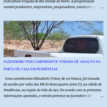
fruticultura irrigada do Rio Grande do Norte. A programação
reunirá produtores, empresários, pesquisadores, estudantes e
profissionais do agronegócio, com palestras de especialistas,
visitas técnicas a campo e uma ampla exposição de empresas,
instituições e tecnologias voltadas ao setor. Além das atividades
técnicas, a feira contará com programação cultural. No dia 20 de
agosto, o público poderá prestigiar o show de humor com Mução,
seguido de apresentação musical de Vê Barreto. A Frut & Tec
reforça a importância do Distrito de Irrigação do Baixo Açu como
referência na fruticultura irrigada, promovendo conhecimento,
inovação e oportunidades para o desenvolvimento do agronegócio
FAZENDEIRO TEM CAMINHONETE TOMADA DE ASSALTO NA
potiguar. @associacaodiba
PORTA DE CASA EM PENDÊNCIAS
Uma caminhonete Mitsubishi Triton, de cor branca, foi tomada
de assalto por volta das 19h30 desta quarta-feira (5), na cidade de
Pendências, na região do Vale do Açu. De acordo com as primeiras
informações apuradas, o veículo pertence ao fazendeiro Zé
Dequias. A vítima teria sido surpreendida por dois homens