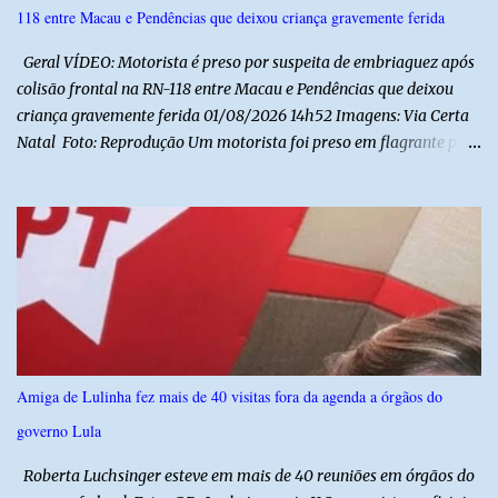
118 entre Macau e Pendências que deixou criança gravemente ferida
valorização das tradições, unindo grandes atrações musicais e
manifestações populares em uma festa segura, org...
Geral VÍDEO: Motorista é preso por suspeita de embriaguez após
colisão frontal na RN-118 entre Macau e Pendências que deixou
criança gravemente ferida 01/08/2026 14h52 Imagens: Via Certa
Natal Foto: Reprodução Um motorista foi preso em flagrante por
suspeita de dirigir embriagado após um acidente que deixou uma
criança de 11 anos gravemente ferida na manhã deste sábado (1º),
na RN-118, entre Macau e Pendências. Segundo a Polícia Militar,
dois carros que seguiam em sentidos opostos bateram de frente.
Um dos condutores apresentava sinais de embriaguez, foi levado
ao Hospital Regional Tarcísio Maia, em Mossoró, e autuado em
flagrante. O exame pericial para confirmar a presença de álcool no
organismo está em andamento. No outro veículo estavam
funcionários da Caern que seguiam para uma partida de futebol. O
Amiga de Lulinha fez mais de 40 visitas fora da agenda a órgãos do
motorista e uma mulher sofreram ferimentos leves. A criança, que
governo Lula
estava no carro com o grupo, ficou gravemente ferida, precisou ser
entubada e foi transferida de helicóptero...
Roberta Luchsinger esteve em mais de 40 reuniões em órgãos do