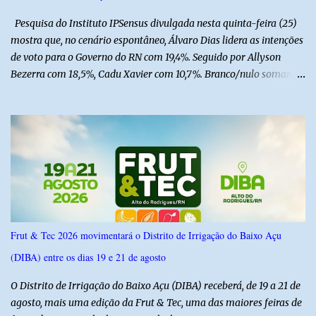
Pesquisa do Instituto IPSensus divulgada nesta quinta-feira (25)
mostra que, no cenário espontâneo, Álvaro Dias lidera as intenções
de voto para o Governo do RN com 19,4%. Seguido por Allyson
Bezerra com 18,5%, Cadu Xavier com 10,7%. Branco/nulo somaram
6,4% e outros 43,8% não souberam responder. A pesquisa
IPSsensus ouviu 1.500 eleitores em todas as regiões do Rio Grande
do Norte entre os dias 18 e 22 de junho de 2026. O levantamento
possui margem de erro de 2,5 pontos percentuais e nível de
confiança de 95%. Registro no TSE: RN-09520/2026
Frut & Tec 2026 movimentará o Distrito de Irrigação do Baixo Açu
(DIBA) entre os dias 19 e 21 de agosto
O Distrito de Irrigação do Baixo Açu (DIBA) receberá, de 19 a 21 de
agosto, mais uma edição da Frut & Tec, uma das maiores feiras de