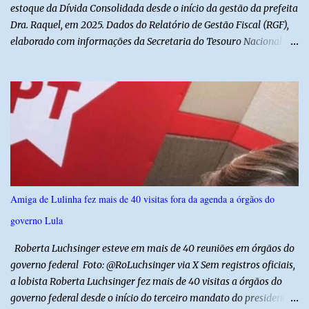
revelou ...
estoque da Dívida Consolidada desde o início da gestão da prefeita
Dra. Raquel, em 2025. Dados do Relatório de Gestão Fiscal (RGF),
elaborado com informações da Secretaria do Tesouro Nacional
(STN), mostram que o município iniciou a atual administração com
uma dívida de R$ 18.940.935,88, registrada no encerramento de
2024. Ao final de 2025, esse passivo já havia caído para R$
13.239.208,81. No primeiro semestre de 2026, o valor voltou a
recuar, chegando a R$ 12.357.336,09. Na comparação entre o
encerramento da gestão anterior e o primeiro semestre de 2026, a
redução foi de R$ 6.583.599,79, equivalente a aproximadamente
34,8% do estoque da dívida. Os números também mostram que o
município conseguiu manter a trajetória de queda durante a atual
Amiga de Lulinha fez mais de 40 visitas fora da agenda a órgãos do
administração. Apenas no primeiro semestre de 2026, a dívida foi
governo Lula
reduzida em R$ 881.872,72 em relação ao saldo do exercício
anterior. O demonstrativo evidencia um movimento de aju...
Roberta Luchsinger esteve em mais de 40 reuniões em órgãos do
governo federal Foto: @RoLuchsinger via X Sem registros oficiais,
a lobista Roberta Luchsinger fez mais de 40 visitas a órgãos do
governo federal desde o início do terceiro mandato do presidente