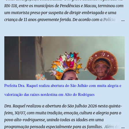
RN-118, entre os municípios de Pendências e Macau, terminou com
um motorista preso por suspeita de dirigir embriagado e uma
criança de 11 anos gravemente ferida. De acordo com a Polícia
Militar, o condutor apresentava evidentes sinais de embriaguez no
momento da ocorrência. Ele foi encaminhado à delegacia, onde foi
autuado em flagrante. O exame pericial para confirmar a
concentração de álcool no organismo ainda está em andamento. A
vítima é um menino de 11 anos, que sofreu ferimentos graves no
acidente. Após os primeiros atendimentos, ele foi entubado e
transferido pelo helicóptero Potiguar 02 para o Hospital
Monsenhor Walfredo Gurgel, em Natal, onde permanece internado
sob cuidados médicos especializados. Segundo informações da
Prefeita Dra. Raquel realiza abertura do São Julhão com muita alegria e
Polícia Militar, a criança é filha de um policial militar. PM reforça
valorização das raízes nordestina em Alto do Rodrigues
alerta sobre álcool e direção Em nota, a Polícia Militar manifestou
solidariedade à vítima e aos familiares e destacou q...
Dra. Raquel realizou a abertura do São Julhão 2026 nesta quinta-
feira, 30/07, com muita tradição, emoção, cultura e alegria para o
povo alto-rodriguense, unindo todas as idades em uma
programação pensada especialmente para as famílias. Além de