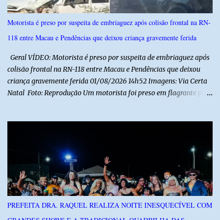
Motorista é preso por suspeita de embriaguez após colisão frontal na RN-
118 entre Macau e Pendências que deixou criança gravemente ferida
Geral VÍDEO: Motorista é preso por suspeita de embriaguez após
colisão frontal na RN-118 entre Macau e Pendências que deixou
criança gravemente ferida 01/08/2026 14h52 Imagens: Via Certa
Natal Foto: Reprodução Um motorista foi preso em flagrante por
suspeita de dirigir embriagado após um acidente que deixou uma
criança de 11 anos gravemente ferida na manhã deste sábado (1º),
na RN-118, entre Macau e Pendências. Segundo a Polícia Militar,
dois carros que seguiam em sentidos opostos bateram de frente.
Um dos condutores apresentava sinais de embriaguez, foi levado
ao Hospital Regional Tarcísio Maia, em Mossoró, e autuado em
flagrante. O exame pericial para confirmar a presença de álcool no
organismo está em andamento. No outro veículo estavam
funcionários da Caern que seguiam para uma partida de futebol. O
PREFEITA DRA. RAQUEL REALIZA NOITE INESQUECÍVEL COM
motorista e uma mulher sofreram ferimentos leves. A criança, que