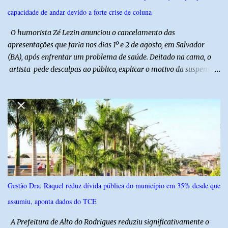
potiguar. @associacaodiba
capacidade de andar devido a forte crise de coluna
O humorista Zé Lezin anunciou o cancelamento das
apresentações que faria nos dias 1º e 2 de agosto, em Salvador
(BA), após enfrentar um problema de saúde. Deitado na cama, o
artista pede desculpas ao público, explicar o motivo da suspensão
dos espetáculos e agradece pela compreensão. Segundo Zé Lezin,
uma forte crise na coluna comprometeu sua mobilidade e tornou
impossível viajar e subir ao palco. O comediante contou que
precisou ser levado a um hospital depois de perder a capacidade
de andar normalmente. “Eu não estou conseguindo nem me
levantar direito da cama. É um processo muito dolorido”, relatou o
humorista. Durante o atendimento médico, o humorista foi
diagnosticado com “bico de papagaio” na região da coluna. De
acordo com ele, os laudos médicos já foram encaminhados à
Gestão Dra. Raquel reduz dívida pública do município em 35% desde que
equipe responsável, que acompanha o tratamento. Zé Lezin
assumiu, aponta dados do TCE
afirmou ainda que está passando por um tratamento intenso, com
aplicação de injeções, terapia, repouso e uso de medicamentos. Ele
A Prefeitura de Alto do Rodrigues reduziu significativamente o