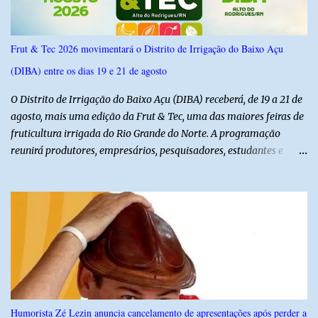
Frut & Tec 2026 movimentará o Distrito de Irrigação do Baixo Açu
(DIBA) entre os dias 19 e 21 de agosto
O Distrito de Irrigação do Baixo Açu (DIBA) receberá, de 19 a 21 de
agosto, mais uma edição da Frut & Tec, uma das maiores feiras de
fruticultura irrigada do Rio Grande do Norte. A programação
reunirá produtores, empresários, pesquisadores, estudantes e
profissionais do agronegócio, com palestras de especialistas,
visitas técnicas a campo e uma ampla exposição de empresas,
instituições e tecnologias voltadas ao setor. Além das atividades
técnicas, a feira contará com programação cultural. No dia 20 de
agosto, o público poderá prestigiar o show de humor com Mução,
seguido de apresentação musical de Vê Barreto. A Frut & Tec
reforça a importância do Distrito de Irrigação do Baixo Açu como
referência na fruticultura irrigada, promovendo conhecimento,
inovação e oportunidades para o desenvolvimento do agronegócio
Humorista Zé Lezin anuncia cancelamento de apresentações após perder a